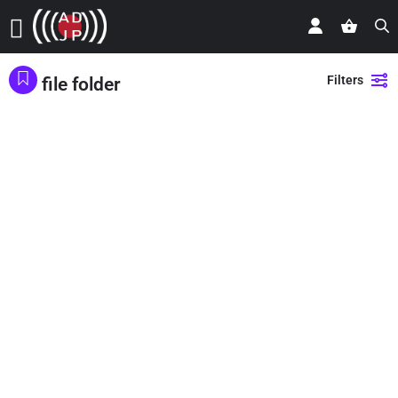
Filters
file folder
Showing
1
result
Back
Search
すみっコ A5インデックスホルダー（ぺんぎんラグーン）
プロジェクトファイル用の魅力的なフォルダを作りたい
Tokyo
file folder
For Sale